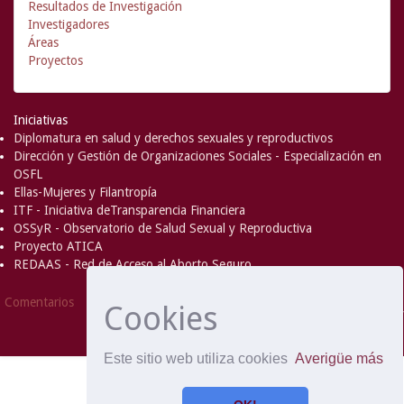
Resultados de Investigación
Investigadores
Áreas
Proyectos
Iniciativas
Diplomatura en salud y derechos sexuales y reproductivos
Dirección y Gestión de Organizaciones Sociales - Especialización en
OSFL
Ellas-Mujeres y Filantropía
ITF - Iniciativa deTransparencia Financiera
OSSyR - Observatorio de Salud Sexual y Reproductiva
Proyecto ATICA
REDAAS - Red de Acceso al Aborto Seguro
DSpace Software
Copyright © 2002-
Comentarios
Cookies
2008
MIT
and
Hewlett-Packard
- Extensión mantenida y
optimizado por
Este sitio web utiliza cookies
Averigüe más