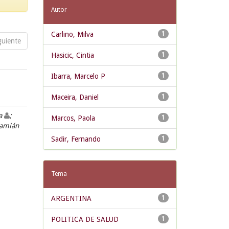
Autor
Carlino, Milva
1
guiente
Hasicic, Cintia
1
Ibarra, Marcelo P
1
Maceira, Daniel
1
la
;
Marcos, Paola
1
Damián
Sadir, Fernando
1
Tema
ARGENTINA
1
POLITICA DE SALUD
1