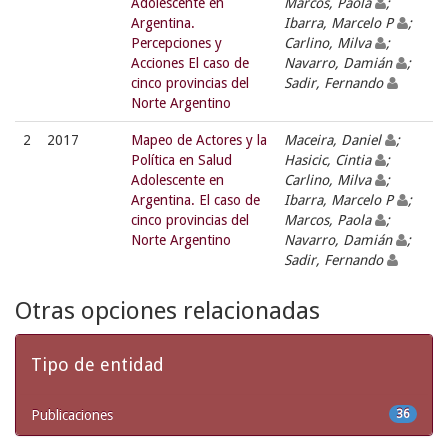
Adolescente en
Marcos, Paola
;
Argentina.
Ibarra, Marcelo P
;
Percepciones y
Carlino, Milva
;
Acciones El caso de
Navarro, Damián
;
cinco provincias del
Sadir, Fernando
Norte Argentino
2
2017
Mapeo de Actores y la
Maceira, Daniel
;
Política en Salud
Hasicic, Cintia
;
Adolescente en
Carlino, Milva
;
Argentina. El caso de
Ibarra, Marcelo P
;
cinco provincias del
Marcos, Paola
;
Norte Argentino
Navarro, Damián
;
Sadir, Fernando
Otras opciones relacionadas
Tipo de entidad
Publicaciones
36