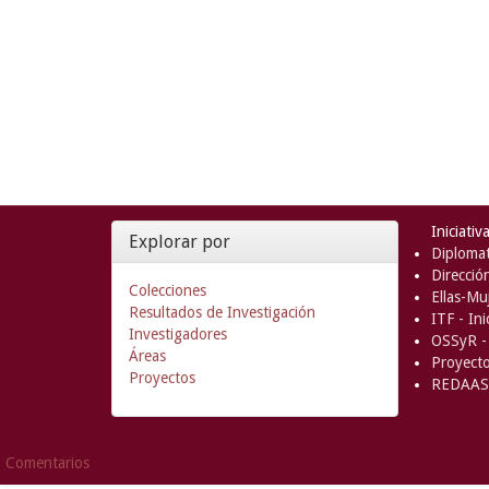
Iniciativ
Explorar por
Diplomat
Direcció
Colecciones
Ellas-Muj
Resultados de Investigación
ITF - In
Investigadores
OSSyR - 
Áreas
Proyect
Proyectos
REDAAS 
Comentarios