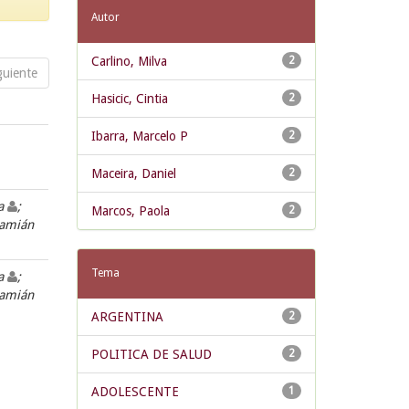
Autor
Carlino, Milva
2
guiente
Hasicic, Cintia
2
Ibarra, Marcelo P
2
Maceira, Daniel
2
la
;
Marcos, Paola
2
Damián
Tema
va
;
Damián
ARGENTINA
2
POLITICA DE SALUD
2
ADOLESCENTE
1