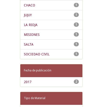
CHACO
1
JUJUY
1
LA RIOJA
1
MISIONES
1
SALTA
1
SOCIEDAD CIVIL
1
Fecha de publicación
2017
2
Tipo de Material