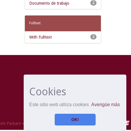
Documento de trabajo
2
Fulltext
With Fulltext
2
Cookies
Este sitio web utiliza cookies
Averigüe más
OK!
ett-Packard
- Extensión mantenida y optimizado por