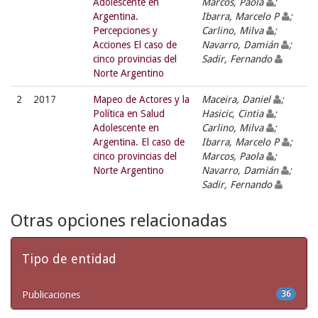
Adolescente en
Marcos, Paola
;
Argentina.
Ibarra, Marcelo P
;
Percepciones y
Carlino, Milva
;
Acciones El caso de
Navarro, Damián
;
cinco provincias del
Sadir, Fernando
Norte Argentino
2
2017
Mapeo de Actores y la
Maceira, Daniel
;
Política en Salud
Hasicic, Cintia
;
Adolescente en
Carlino, Milva
;
Argentina. El caso de
Ibarra, Marcelo P
;
cinco provincias del
Marcos, Paola
;
Norte Argentino
Navarro, Damián
;
Sadir, Fernando
Otras opciones relacionadas
Tipo de entidad
Publicaciones
36