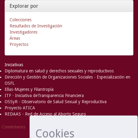
Explorar por
Colecciones
Resultados de Investigación
Investigadores
Áreas
Proyectos
Iniciativas
Diplomatura en salud y derechos sexuales y reproductivos
Dirección y Gestión de Organizaciones Sociales - Especialización en
OSFL
Ellas-Mujeres y Filantropía
ITF - Iniciativa deTransparencia Financiera
OSSyR - Observatorio de Salud Sexual y Reproductiva
Proyecto ATICA
REDAAS - Red de Acceso al Aborto Seguro
DSpace Software
Copyright © 2002-
Comentarios
Cookies
2008
MIT
and
Hewlett-Packard
- Extensión mantenida y