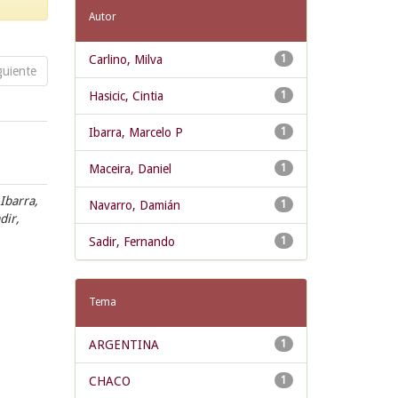
Autor
Carlino, Milva
1
guiente
Hasicic, Cintia
1
Ibarra, Marcelo P
1
Maceira, Daniel
1
 Ibarra,
Navarro, Damián
1
dir,
Sadir, Fernando
1
Tema
ARGENTINA
1
CHACO
1