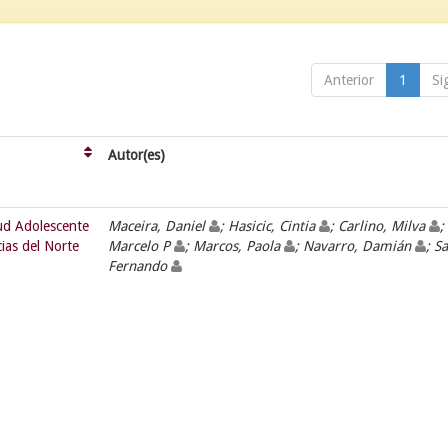
Anterior
1
Si
Autor(es)
lud Adolescente
Maceira, Daniel
; Hasicic, Cintia
; Carlino, Milva
;
cias del Norte
Marcelo P
; Marcos, Paola
; Navarro, Damián
; Sa
Fernando