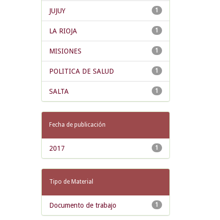
JUJUY
1
LA RIOJA
1
MISIONES
1
POLITICA DE SALUD
1
SALTA
1
Fecha de publicación
2017
1
Tipo de Material
Documento de trabajo
1