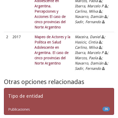
Adolescente en
Marcos, Paola
;
Argentina.
Ibarra, Marcelo P
;
Percepciones y
Carlino, Milva
;
Acciones El caso de
Navarro, Damián
;
cinco provincias del
Sadir, Fernando
Norte Argentino
2
2017
Mapeo de Actores y la
Maceira, Daniel
;
Política en Salud
Hasicic, Cintia
;
Adolescente en
Carlino, Milva
;
Argentina. El caso de
Ibarra, Marcelo P
;
cinco provincias del
Marcos, Paola
;
Norte Argentino
Navarro, Damián
;
Sadir, Fernando
Otras opciones relacionadas
Tipo de entidad
Publicaciones
36