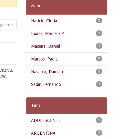
Autor
Hasicic, Cintia
1
guiente
Ibarra, Marcelo P
1
Maceira, Daniel
1
Marcos, Paola
1
 Ibarra,
Navarro, Damián
1
dir,
Sadir, Fernando
1
Tema
ADOLESCENTE
1
ARGENTINA
1