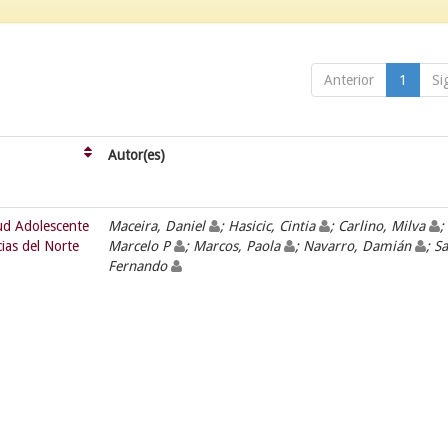
Anterior
1
Si
Autor(es)
lud Adolescente
Maceira, Daniel
; Hasicic, Cintia
; Carlino, Milva
;
cias del Norte
Marcelo P
; Marcos, Paola
; Navarro, Damián
; Sa
Fernando