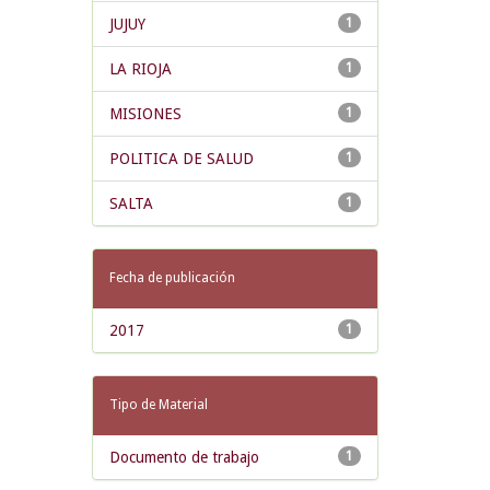
JUJUY
1
LA RIOJA
1
MISIONES
1
POLITICA DE SALUD
1
SALTA
1
Fecha de publicación
2017
1
Tipo de Material
Documento de trabajo
1