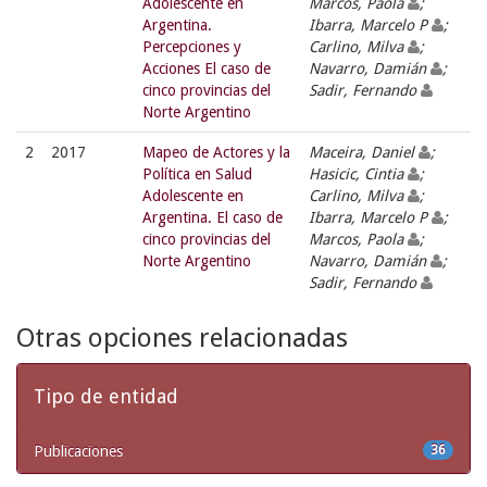
Adolescente en
Marcos, Paola
;
Argentina.
Ibarra, Marcelo P
;
Percepciones y
Carlino, Milva
;
Acciones El caso de
Navarro, Damián
;
cinco provincias del
Sadir, Fernando
Norte Argentino
2
2017
Mapeo de Actores y la
Maceira, Daniel
;
Política en Salud
Hasicic, Cintia
;
Adolescente en
Carlino, Milva
;
Argentina. El caso de
Ibarra, Marcelo P
;
cinco provincias del
Marcos, Paola
;
Norte Argentino
Navarro, Damián
;
Sadir, Fernando
Otras opciones relacionadas
Tipo de entidad
Publicaciones
36