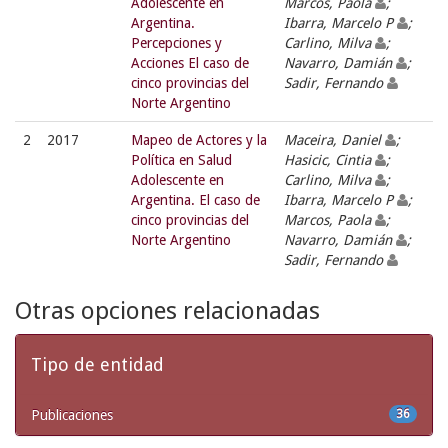
Adolescente en
Marcos, Paola
;
Argentina.
Ibarra, Marcelo P
;
Percepciones y
Carlino, Milva
;
Acciones El caso de
Navarro, Damián
;
cinco provincias del
Sadir, Fernando
Norte Argentino
2
2017
Mapeo de Actores y la
Maceira, Daniel
;
Política en Salud
Hasicic, Cintia
;
Adolescente en
Carlino, Milva
;
Argentina. El caso de
Ibarra, Marcelo P
;
cinco provincias del
Marcos, Paola
;
Norte Argentino
Navarro, Damián
;
Sadir, Fernando
Otras opciones relacionadas
Tipo de entidad
Publicaciones
36