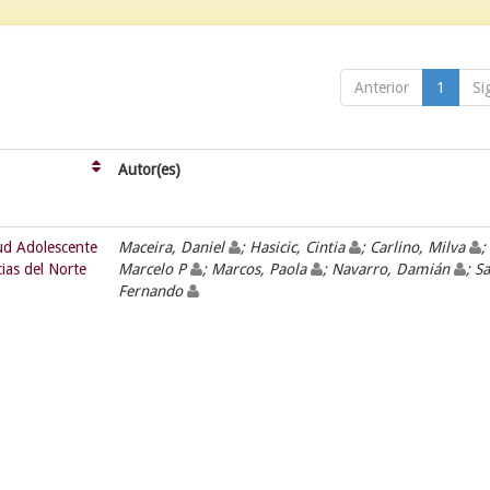
Anterior
1
Si
Autor(es)
lud Adolescente
Maceira, Daniel
; Hasicic, Cintia
; Carlino, Milva
;
cias del Norte
Marcelo P
; Marcos, Paola
; Navarro, Damián
; Sa
Fernando