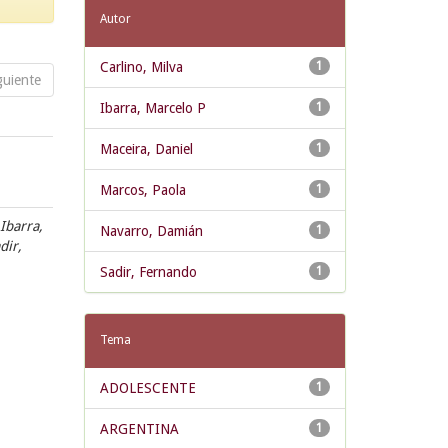
Autor
Carlino, Milva
1
guiente
Ibarra, Marcelo P
1
Maceira, Daniel
1
Marcos, Paola
1
 Ibarra,
Navarro, Damián
1
dir,
Sadir, Fernando
1
Tema
ADOLESCENTE
1
ARGENTINA
1