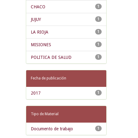
CHACO
1
JUJUY
1
LA RIOJA
1
MISIONES
1
POLITICA DE SALUD
1
Fecha de publicación
2017
1
Tipo de Material
Documento de trabajo
1