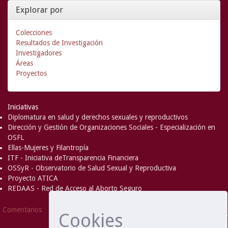
Explorar por
Colecciones
Resultados de Investigación
Investigadores
Áreas
Proyectos
Iniciativas
Diplomatura en salud y derechos sexuales y reproductivos
Dirección y Gestión de Organizaciones Sociales - Especialización en
OSFL
Ellas-Mujeres y Filantropía
ITF - Iniciativa deTransparencia Financiera
OSSyR - Observatorio de Salud Sexual y Reproductiva
Proyecto ATICA
REDAAS - Red de Acceso al Aborto Seguro
DSpace Software
Copyright © 2002-
Comentarios
Cookies
2008
MIT
and
Hewlett-Packard
- Extensión mantenida y