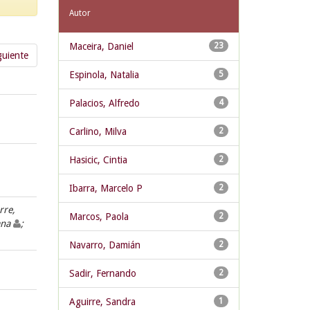
Autor
Maceira, Daniel
23
guiente
Espinola, Natalia
5
Palacios, Alfredo
4
Carlino, Milva
2
Hasicic, Cintia
2
Ibarra, Marcelo P
2
rre,
Marcos, Paola
2
iana
;
Navarro, Damián
2
Sadir, Fernando
2
Aguirre, Sandra
1