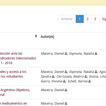
Anterior
1
2
3
Si
Autor(es)
ección ante las
Maceira, Daniel
; Espinola, Natalia
ndicadores Seleccionados
011- 2016
ades y acceso a los
Maceira, Daniel
; Espinola, Natalia
; Agui
e los estudiantes
Sandra
; Cerrizuela, Beatriz
; Ensisa, Lil
Garro, Viviana
; Schell, Karina
Argentina Objetivos,
Maceira, Daniel
onal
de medicamentos en
Maceira, Daniel