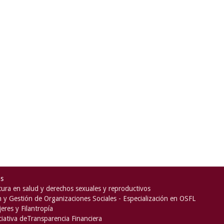
as
ura en salud y derechos sexuales y reproductivos
n y Gestión de Organizaciones Sociales - Especialización en OSFL
eres y Filantropía
iciativa deTransparencia Financiera