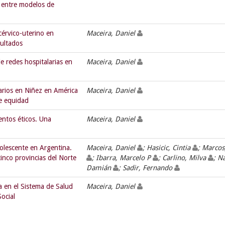
s entre modelos de
érvico-uterino en
Maceira, Daniel
sultados
 redes hospitalarias en
Maceira, Daniel
arios en Niñez en América
Maceira, Daniel
de equidad
entos éticos. Una
Maceira, Daniel
dolescente en Argentina.
Maceira, Daniel
; Hasicic, Cintia
; Marcos
inco provincias del Norte
; Ibarra, Marcelo P
; Carlino, Milva
; N
Damián
; Sadir, Fernando
ra en el Sistema de Salud
Maceira, Daniel
ocial