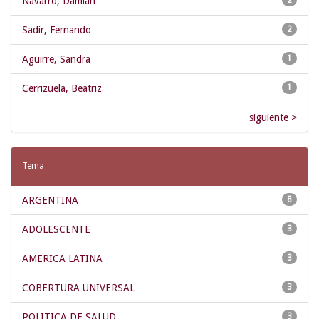
Navarro, Damián
2
Sadir, Fernando
2
Aguirre, Sandra
1
Cerrizuela, Beatriz
1
siguiente >
Tema
ARGENTINA
8
ADOLESCENTE
3
AMERICA LATINA
3
COBERTURA UNIVERSAL
3
POLITICA DE SALUD
3