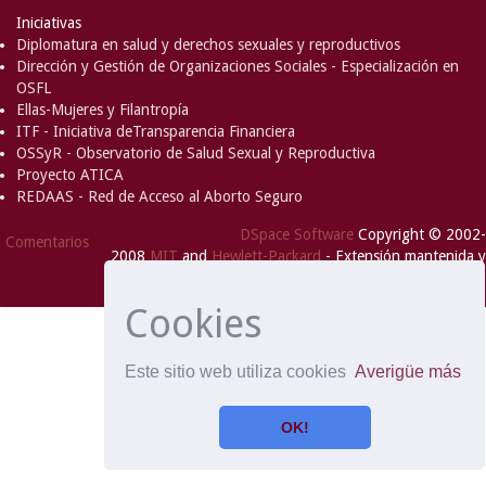
Iniciativas
Diplomatura en salud y derechos sexuales y reproductivos
Dirección y Gestión de Organizaciones Sociales - Especialización en
OSFL
Ellas-Mujeres y Filantropía
ITF - Iniciativa deTransparencia Financiera
OSSyR - Observatorio de Salud Sexual y Reproductiva
Proyecto ATICA
REDAAS - Red de Acceso al Aborto Seguro
DSpace Software
Copyright © 2002-
Comentarios
2008
MIT
and
Hewlett-Packard
- Extensión mantenida y
optimizado por
Cookies
Este sitio web utiliza cookies
Averigüe más
OK!