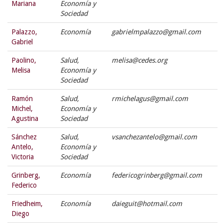
Mariana
Economía y
Sociedad
Palazzo,
Economía
gabrielmpalazzo@gmail.com
Gabriel
Paolino,
Salud,
melisa@cedes.org
Melisa
Economía y
Sociedad
Ramón
Salud,
rmichelagus@gmail.com
Michel,
Economía y
Agustina
Sociedad
Sánchez
Salud,
vsanchezantelo@gmail.com
Antelo,
Economía y
Victoria
Sociedad
Grinberg,
Economía
federicogrinberg@gmail.com
Federico
Friedheim,
Economía
daieguit@hotmail.com
Diego