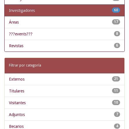
Investigadores
60
Áreas
17
???events???
8
Revistas
6
Filtrar por categoría
Externos
21
Titulares
11
Visitantes
10
Adjuntos
7
Becarios
4