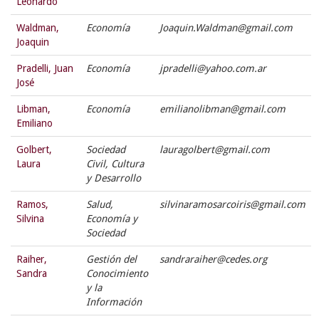
Leonardo
Waldman,
Economía
Joaquin.Waldman@gmail.com
Joaquin
Pradelli, Juan
Economía
jpradelli@yahoo.com.ar
José
Libman,
Economía
emilianolibman@gmail.com
Emiliano
Golbert,
Sociedad
lauragolbert@gmail.com
Laura
Civil, Cultura
y Desarrollo
Ramos,
Salud,
silvinaramosarcoiris@gmail.com
Silvina
Economía y
Sociedad
Raiher,
Gestión del
sandraraiher@cedes.org
Sandra
Conocimiento
y la
Información