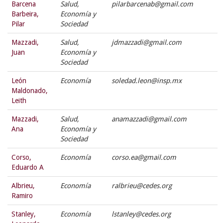
Barcena
Salud,
pilarbarcenab@gmail.com
Barbeira,
Economía y
Pilar
Sociedad
Mazzadi,
Salud,
jdmazzadi@gmail.com
Juan
Economía y
Sociedad
León
Economía
soledad.leon@insp.mx
Maldonado,
Leith
Mazzadi,
Salud,
anamazzadi@gmail.com
Ana
Economía y
Sociedad
Corso,
Economía
corso.ea@gmail.com
Eduardo A
Albrieu,
Economía
ralbrieu@cedes.org
Ramiro
Stanley,
Economía
lstanley@cedes.org