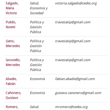
Salgado,
Salud,
victoria.salgado@cedes.org
Maria
Economía y
Victoria
Sociedad
Pulido,
Política y
travesiatip@gmail.com
Noemí
Gestión
Pública
Llano,
Política y
travesiatip@gmail.com
Mercedes
Gestión
Pública
Iacoviello,
Política y
travesiatip@gmail.com
Mercedes
Gestión
Pública
Abadie,
Economía
fabian.abadie@gmail.com
Fabián
Cañonero,
Economía
gustavo.canonero@gmail.com
Gustavo
Romero,
Salud,
mromero@cedes.org