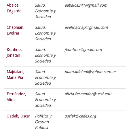
Ábalos,
Salud,
eabalos341@gmail.com
Edgardo
Economía y
Sociedad
Chapman,
Salud,
evelinachap@gmail.com
Evelina
Economía y
Sociedad
Konfino,
Salud,
jkonfino@gmail.com
Jonatan
Economía y
Sociedad
Majdalani,
Salud,
piamajdalani@yahoo.com.ar
María Pía
Economía y
Sociedad
Fernández,
Salud,
alicia.fernandez@ucsf.edu
Alicia
Economía y
Sociedad
Oszlak, Oscar
Política y
oszlak@cedes.org
Gestión
Pública