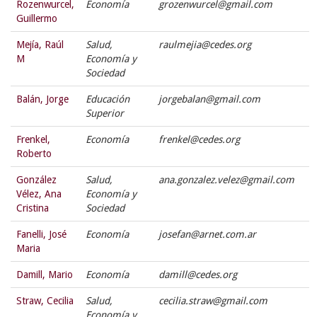
Rozenwurcel,
Economía
grozenwurcel@gmail.com
Guillermo
Mejía, Raúl
Salud,
raulmejia@cedes.org
M
Economía y
Sociedad
Balán, Jorge
Educación
jorgebalan@gmail.com
Superior
Frenkel,
Economía
frenkel@cedes.org
Roberto
González
Salud,
ana.gonzalez.velez@gmail.com
Vélez, Ana
Economía y
Cristina
Sociedad
Fanelli, José
Economía
josefan@arnet.com.ar
Maria
Damill, Mario
Economía
damill@cedes.org
Straw, Cecilia
Salud,
cecilia.straw@gmail.com
Economía y