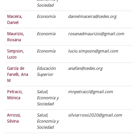
Sociedad
Maceira,
Economía
danielmaceira@cedes.org
Daniel
Maurizio,
Economía
roxanadmaurizio@gmail.com
Roxana
Simpson,
Economía
lucio.simpson@gmail.com
Lucio
García de
Educación
anafan@cedes.org
Fanelli, Ana
Superior
M
Petracci,
Salud,
mnpetracci@gmail.com
Mónica
Economía y
Sociedad
Arrossi,
Salud,
silviarrossi2020@gmail.com
Silvina
Economía y
Sociedad