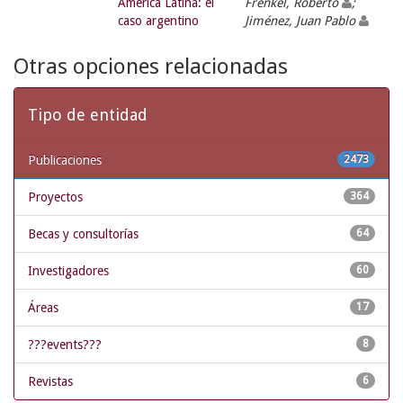
América Latina: el
Frenkel, Roberto
;
caso argentino
Jiménez, Juan Pablo
Otras opciones relacionadas
Tipo de entidad
Publicaciones
2473
Proyectos
364
Becas y consultorías
64
Investigadores
60
Áreas
17
???events???
8
Revistas
6