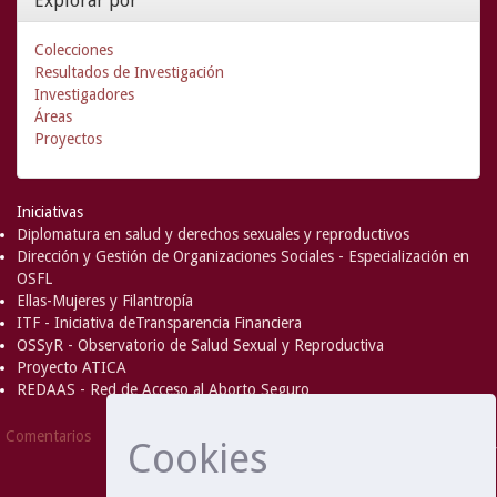
Explorar por
Colecciones
Resultados de Investigación
Investigadores
Áreas
Proyectos
Iniciativas
Diplomatura en salud y derechos sexuales y reproductivos
Dirección y Gestión de Organizaciones Sociales - Especialización en
OSFL
Ellas-Mujeres y Filantropía
ITF - Iniciativa deTransparencia Financiera
OSSyR - Observatorio de Salud Sexual y Reproductiva
Proyecto ATICA
REDAAS - Red de Acceso al Aborto Seguro
DSpace Software
Copyright © 2002-
Comentarios
Cookies
2008
MIT
and
Hewlett-Packard
- Extensión mantenida y
optimizado por