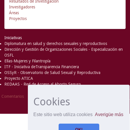
Resultados de Investigación
Investigadores
Áreas
Proyectos
Iniciativas
Diplomatura en salud y derechos sexuales y reproductivos
Dirección y Gestión de Organizaciones Sociales - Especialización en
OSFL
Ellas-Mujeres y Filantropía
ITF - Iniciativa deTransparencia Financiera
OSSyR - Observatorio de Salud Sexual y Reproductiva
Proyecto ATICA
REDAAS - Red de Acceso al Aborto Seguro
DSpace Software
Copyright © 2002-
Comentarios
Cookies
2008
MIT
and
Hewlett-Packard
- Extensión mantenida y
optimizado por
Este sitio web utiliza cookies
Averigüe más
OK!