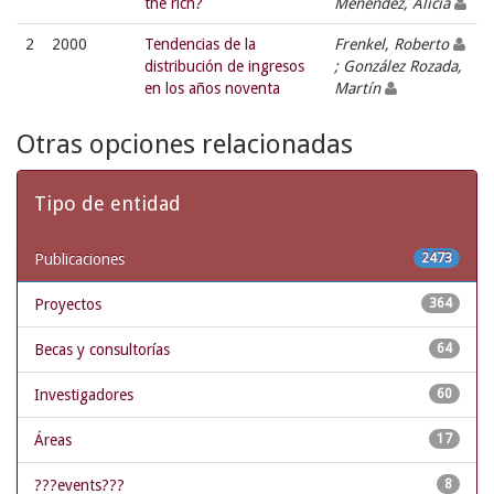
the rich?
Menéndez, Alicia
2
2000
Tendencias de la
Frenkel, Roberto
distribución de ingresos
; González Rozada,
en los años noventa
Martín
Otras opciones relacionadas
Tipo de entidad
Publicaciones
2473
Proyectos
364
Becas y consultorías
64
Investigadores
60
Áreas
17
???events???
8