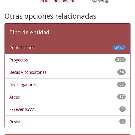
en los años noventa
Martín
Otras opciones relacionadas
Tipo de entidad
Publicaciones
2473
Proyectos
364
Becas y consultorías
64
Investigadores
60
Áreas
17
???events???
8
Revistas
6