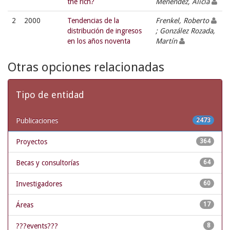
the rich?
Menéndez, Alicia
2
2000
Tendencias de la
Frenkel, Roberto
distribución de ingresos
; González Rozada,
en los años noventa
Martín
Otras opciones relacionadas
Tipo de entidad
Publicaciones
2473
Proyectos
364
Becas y consultorías
64
Investigadores
60
Áreas
17
???events???
8