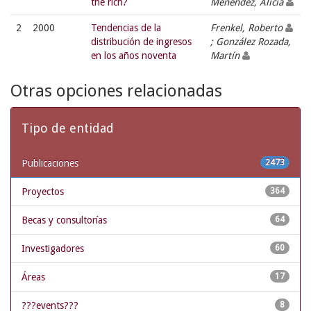
the rich?
Menéndez, Alicia
2
2000
Tendencias de la
Frenkel, Roberto
distribución de ingresos
; González Rozada,
en los años noventa
Martín
Otras opciones relacionadas
Tipo de entidad
Publicaciones
2473
Proyectos
364
Becas y consultorías
64
Investigadores
60
Áreas
17
???events???
8