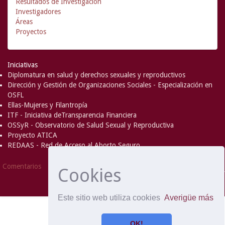
Resultados de Investigación
Investigadores
Áreas
Proyectos
Iniciativas
Diplomatura en salud y derechos sexuales y reproductivos
Dirección y Gestión de Organizaciones Sociales - Especialización en
OSFL
Ellas-Mujeres y Filantropía
ITF - Iniciativa deTransparencia Financiera
OSSyR - Observatorio de Salud Sexual y Reproductiva
Proyecto ATICA
REDAAS - Red de Acceso al Aborto Seguro
DSpace Software
Copyright © 2002-
Comentarios
Cookies
2008
MIT
and
Hewlett-Packard
- Extensión mantenida y
optimizado por
Este sitio web utiliza cookies
Averigüe más
OK!