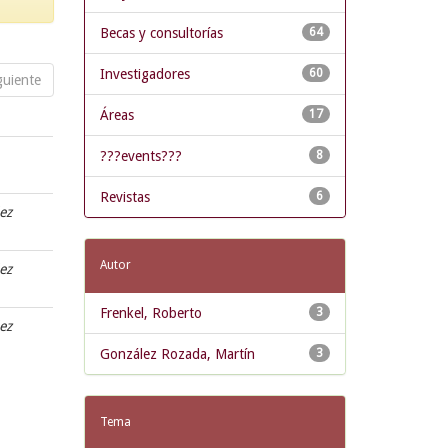
Becas y consultorías
64
Investigadores
60
guiente
Áreas
17
???events???
8
Revistas
6
ez
Autor
ez
Frenkel, Roberto
3
ez
González Rozada, Martín
3
Tema