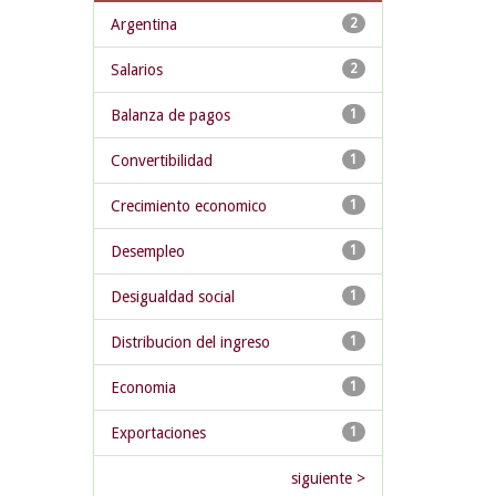
Argentina
2
Salarios
2
Balanza de pagos
1
Convertibilidad
1
Crecimiento economico
1
Desempleo
1
Desigualdad social
1
Distribucion del ingreso
1
Economia
1
Exportaciones
1
siguiente >