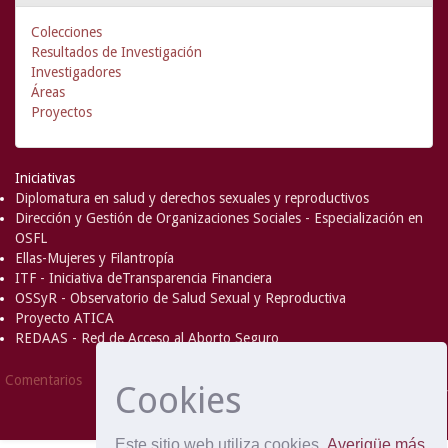
Colecciones
Resultados de Investigación
Investigadores
Áreas
Proyectos
Iniciativas
Diplomatura en salud y derechos sexuales y reproductivos
Dirección y Gestión de Organizaciones Sociales - Especialización en
OSFL
Ellas-Mujeres y Filantropía
ITF - Iniciativa deTransparencia Financiera
OSSyR - Observatorio de Salud Sexual y Reproductiva
Proyecto ATICA
REDAAS - Red de Acceso al Aborto Seguro
DSpace Software
Copyright © 2002-
Comentarios
Cookies
2008
MIT
and
Hewlett-Packard
- Extensión mantenida y
optimizado por
Este sitio web utiliza cookies
Averigüe más