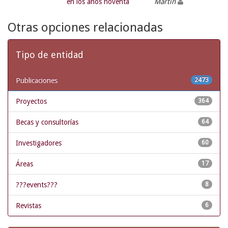
en los años noventa
Martín
Otras opciones relacionadas
Tipo de entidad
Publicaciones
2473
Proyectos
364
Becas y consultorías
64
Investigadores
60
Áreas
17
???events???
8
Revistas
6