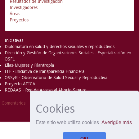
Resultados de Investigación
Investigadores
Áreas
Proyectos
Iniciativas
Diplomatura en salud y derechos sexuales y reproductivos
Dirección y Gestión de Organizaciones Sociales - Especialización en
OSFL
Ellas-Mujeres y Filantropía
ITF - Iniciativa deTransparencia Financiera
OSSyR - Observatorio de Salud Sexual y Reproductiva
Proyecto ATICA
REDAAS - Red de Acceso al Aborto Seguro
DSpace Software
Copyright © 2002-
Comentarios
Cookies
2008
MIT
and
Hewlett-Packard
- Extensión mantenida y
optimizado por
Este sitio web utiliza cookies
Averigüe más
OK!