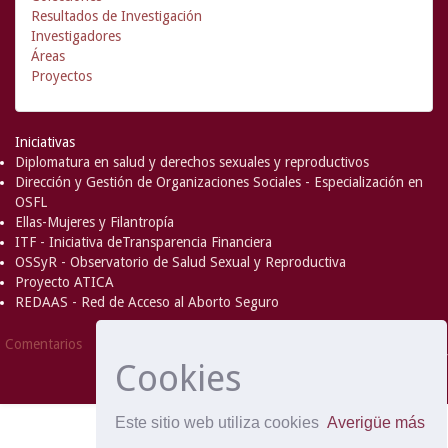
Resultados de Investigación
Investigadores
Áreas
Proyectos
Iniciativas
Diplomatura en salud y derechos sexuales y reproductivos
Dirección y Gestión de Organizaciones Sociales - Especialización en
OSFL
Ellas-Mujeres y Filantropía
ITF - Iniciativa deTransparencia Financiera
OSSyR - Observatorio de Salud Sexual y Reproductiva
Proyecto ATICA
REDAAS - Red de Acceso al Aborto Seguro
DSpace Software
Copyright © 2002-
Comentarios
2008
MIT
and
Hewlett-Packard
- Extensión mantenida y
Cookies
optimizado por
Este sitio web utiliza cookies
Averigüe más