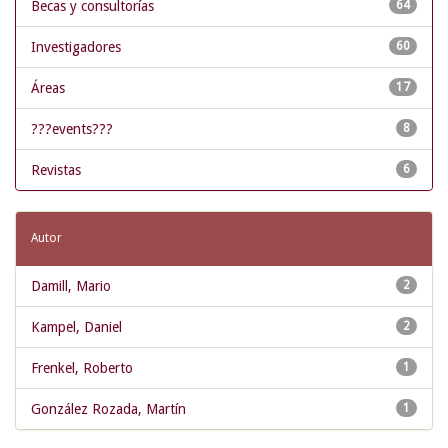
Becas y consultorías
64
Investigadores
60
Áreas
17
???events???
8
Revistas
6
Autor
Damill, Mario
2
Kampel, Daniel
2
Frenkel, Roberto
1
González Rozada, Martín
1