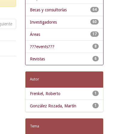
Becas y consultorías
64
Investigadores
60
guiente
Áreas
17
???events???
8
Revistas
6
Autor
Frenkel, Roberto
1
González Rozada, Martín
1
Tema