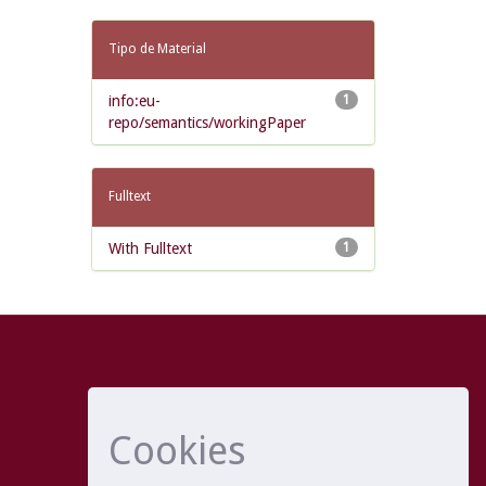
Tipo de Material
info:eu-
1
repo/semantics/workingPaper
Fulltext
With Fulltext
1
Cookies