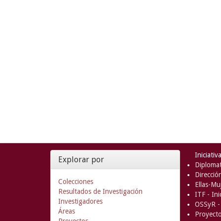
Iniciativ
Explorar por
Diplomat
Direcció
Colecciones
Ellas-Muj
Resultados de Investigación
ITF - In
Investigadores
OSSyR - 
Áreas
Proyect