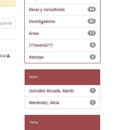
Becas y consultorías
64
Investigadores
60
guiente
Áreas
17
???events???
8
icia
Revistas
6
Autor
González Rozada, Martín
1
Menéndez, Alicia
1
Tema