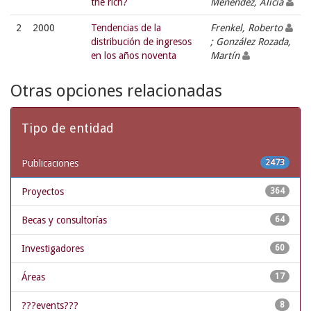
the rich?
Menéndez, Alicia
2
2000
Tendencias de la
Frenkel, Roberto
distribución de ingresos
; González Rozada,
en los años noventa
Martín
Otras opciones relacionadas
Tipo de entidad
Publicaciones
2473
Proyectos
364
Becas y consultorías
64
Investigadores
60
Áreas
17
???events???
8