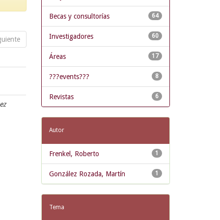
Becas y consultorías
64
Investigadores
60
guiente
Áreas
17
???events???
8
Revistas
6
ez
Autor
Frenkel, Roberto
1
González Rozada, Martín
1
Tema