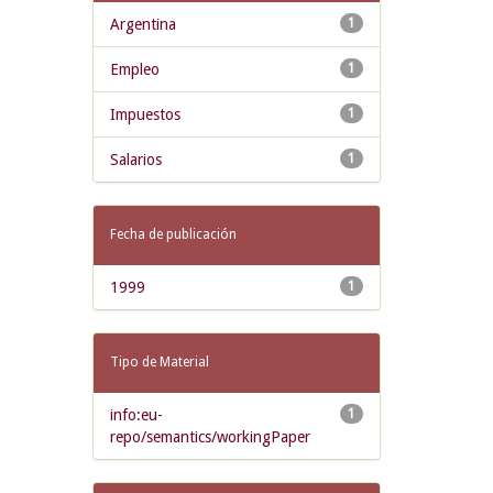
Argentina
1
Empleo
1
Impuestos
1
Salarios
1
Fecha de publicación
1999
1
Tipo de Material
info:eu-
1
repo/semantics/workingPaper