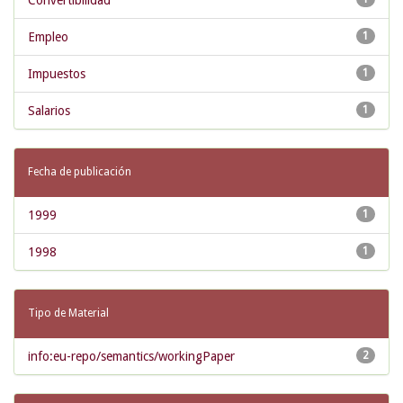
Convertibilidad
Empleo
1
Impuestos
1
Salarios
1
Fecha de publicación
1999
1
1998
1
Tipo de Material
info:eu-repo/semantics/workingPaper
2