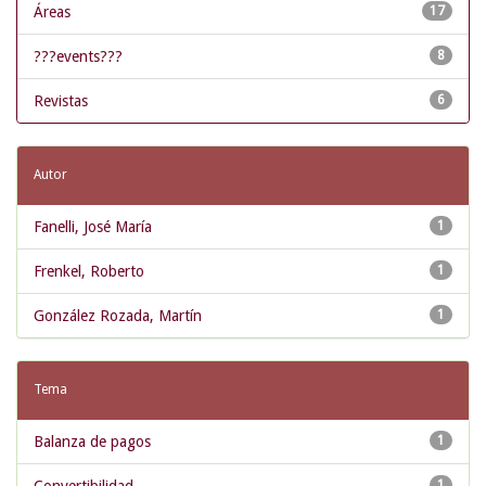
Áreas
17
???events???
8
Revistas
6
Autor
Fanelli, José María
1
Frenkel, Roberto
1
González Rozada, Martín
1
Tema
Balanza de pagos
1
1