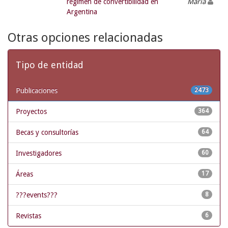
régimen de convertibilidad en
María
Argentina
Otras opciones relacionadas
Tipo de entidad
Publicaciones
2473
Proyectos
364
Becas y consultorías
64
Investigadores
60
Áreas
17
???events???
8
Revistas
6