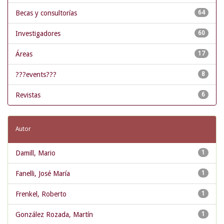
Becas y consultorías
64
Investigadores
60
Áreas
17
???events???
8
Revistas
6
Autor
Damill, Mario
1
Fanelli, José María
1
Frenkel, Roberto
1
González Rozada, Martín
1