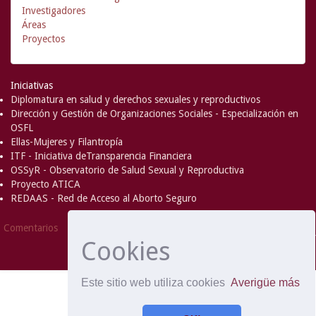
Investigadores
Áreas
Proyectos
Iniciativas
Diplomatura en salud y derechos sexuales y reproductivos
Dirección y Gestión de Organizaciones Sociales - Especialización en
OSFL
Ellas-Mujeres y Filantropía
ITF - Iniciativa deTransparencia Financiera
OSSyR - Observatorio de Salud Sexual y Reproductiva
Proyecto ATICA
REDAAS - Red de Acceso al Aborto Seguro
DSpace Software
Copyright © 2002-
Comentarios
2008
MIT
and
Hewlett-Packard
- Extensión mantenida y
Cookies
optimizado por
Este sitio web utiliza cookies
Averigüe más