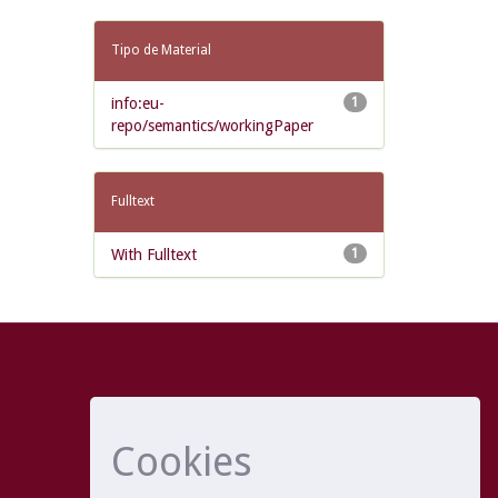
Tipo de Material
info:eu-
1
repo/semantics/workingPaper
Fulltext
With Fulltext
1
Cookies