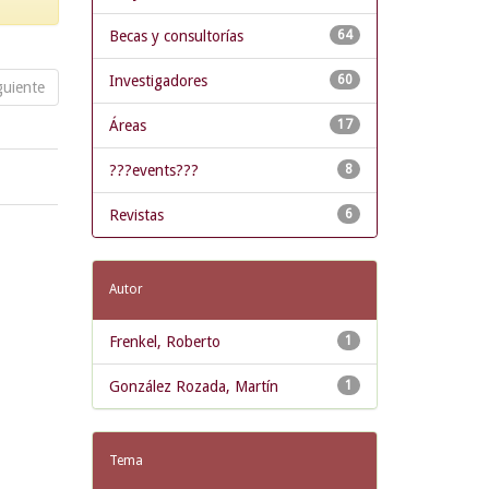
Becas y consultorías
64
Investigadores
60
guiente
Áreas
17
???events???
8
Revistas
6
Autor
Frenkel, Roberto
1
González Rozada, Martín
1
Tema