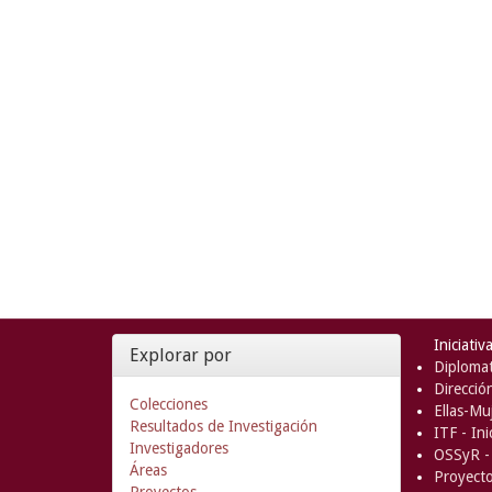
Iniciativ
Explorar por
Diplomat
Direcció
Colecciones
Ellas-Muj
Resultados de Investigación
ITF - In
Investigadores
OSSyR - 
Áreas
Proyect