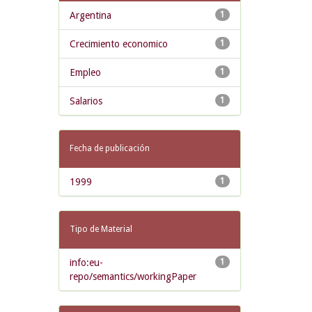
Argentina
1
Crecimiento economico
1
Empleo
1
Salarios
1
Fecha de publicación
1999
1
Tipo de Material
info:eu-
1
repo/semantics/workingPaper