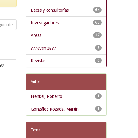
Becas y consultorías
64
Investigadores
60
guiente
Áreas
17
???events???
8
Revistas
6
ez
Autor
Frenkel, Roberto
1
González Rozada, Martín
1
Tema