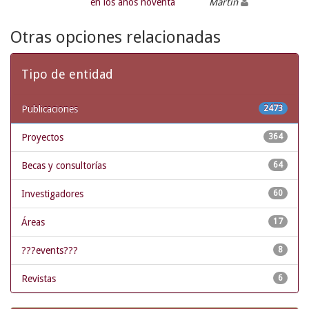
en los años noventa
Martín
Otras opciones relacionadas
Tipo de entidad
Publicaciones
2473
Proyectos
364
Becas y consultorías
64
Investigadores
60
Áreas
17
???events???
8
Revistas
6