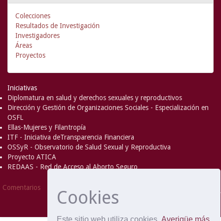
Colecciones
Resultados de Investigación
Investigadores
Áreas
Proyectos
Iniciativas
Diplomatura en salud y derechos sexuales y reproductivos
Dirección y Gestión de Organizaciones Sociales - Especialización en
OSFL
Ellas-Mujeres y Filantropía
ITF - Iniciativa deTransparencia Financiera
OSSyR - Observatorio de Salud Sexual y Reproductiva
Proyecto ATICA
REDAAS - Red de Acceso al Aborto Seguro
DSpace Software
Copyright © 2002-
Comentarios
Cookies
2008
MIT
and
Hewlett-Packard
- Extensión mantenida y
optimizado por
Este sitio web utiliza cookies
Averigüe más