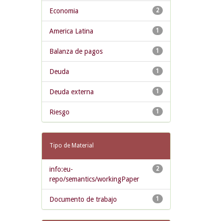
Economia
2
America Latina
1
Balanza de pagos
1
Deuda
1
Deuda externa
1
Riesgo
1
Tipo de Material
info:eu-
2
repo/semantics/workingPaper
Documento de trabajo
1