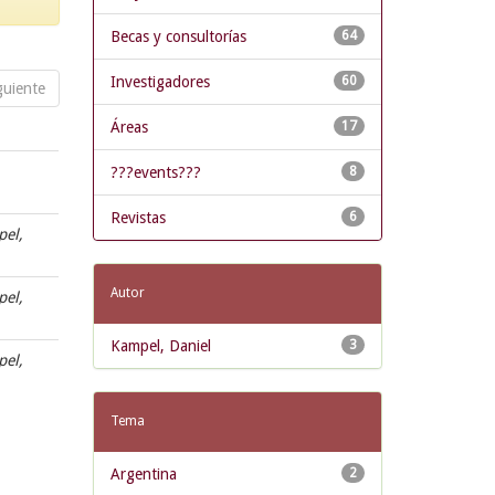
Becas y consultorías
64
Investigadores
60
guiente
Áreas
17
???events???
8
Revistas
6
pel,
Autor
pel,
Kampel, Daniel
3
pel,
Tema
Argentina
2