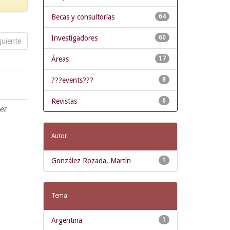
Becas y consultorías
64
Investigadores
60
guiente
Áreas
17
???events???
8
Revistas
6
ez
Autor
González Rozada, Martín
1
Tema
Argentina
1