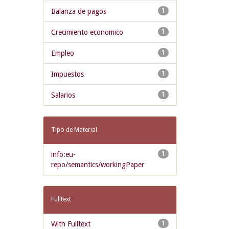
Balanza de pagos
1
Crecimiento economico
1
Empleo
1
Impuestos
1
Salarios
1
Tipo de Material
info:eu-
1
repo/semantics/workingPaper
Fulltext
With Fulltext
1