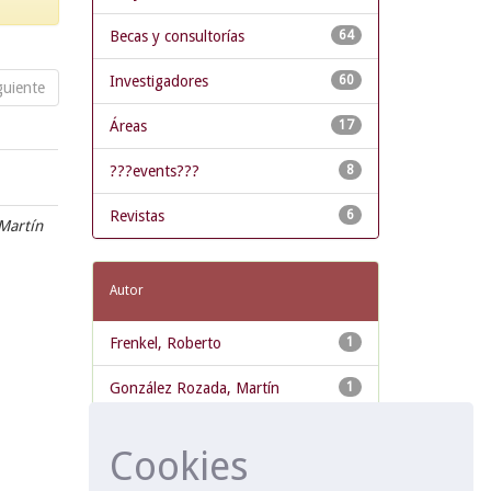
Becas y consultorías
64
Investigadores
60
guiente
Áreas
17
???events???
8
Revistas
6
 Martín
Autor
Frenkel, Roberto
1
González Rozada, Martín
1
Cookies
Tema