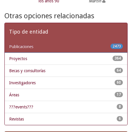
los años 90
Martín
Otras opciones relacionadas
Tipo de entidad
Publicaciones
2473
Proyectos
364
Becas y consultorías
64
Investigadores
60
Áreas
17
???events???
8
Revistas
6