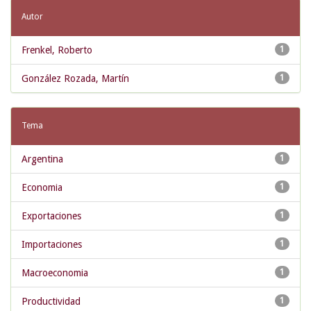
Autor
Frenkel, Roberto
1
González Rozada, Martín
1
Tema
Argentina
1
Economia
1
Exportaciones
1
Importaciones
1
Macroeconomia
1
Productividad
1