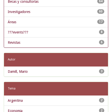
Becas y consultorías
64
Investigadores
60
Áreas
17
???events???
8
Revistas
6
Autor
Damill, Mario
3
Tema
Argentina
2
Economia
2