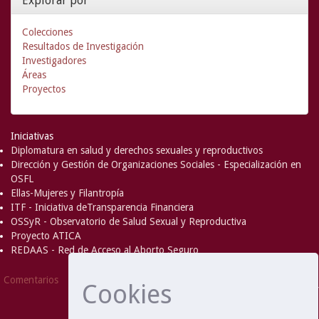
Explorar por
Colecciones
Resultados de Investigación
Investigadores
Áreas
Proyectos
Iniciativas
Diplomatura en salud y derechos sexuales y reproductivos
Dirección y Gestión de Organizaciones Sociales - Especialización en
OSFL
Ellas-Mujeres y Filantropía
ITF - Iniciativa deTransparencia Financiera
OSSyR - Observatorio de Salud Sexual y Reproductiva
Proyecto ATICA
REDAAS - Red de Acceso al Aborto Seguro
DSpace Software
Copyright © 2002-
Comentarios
Cookies
2008
MIT
and
Hewlett-Packard
- Extensión mantenida y
optimizado por