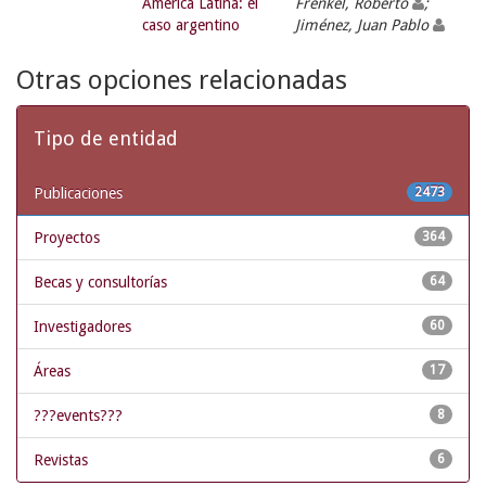
América Latina: el
Frenkel, Roberto
;
caso argentino
Jiménez, Juan Pablo
Otras opciones relacionadas
Tipo de entidad
Publicaciones
2473
Proyectos
364
Becas y consultorías
64
Investigadores
60
Áreas
17
???events???
8
Revistas
6