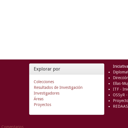
Iniciativ
Explorar por
Diplomat
Direcció
Colecciones
Ellas-Muj
Resultados de Investigación
ITF - In
Investigadores
OSSyR - 
Áreas
Proyect
Proyectos
REDAAS 
Comentarios