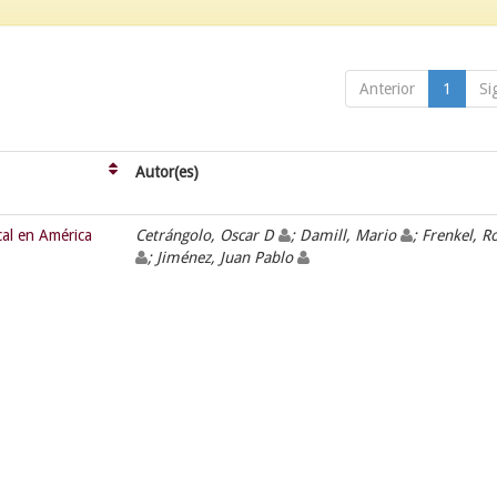
Anterior
1
Si
Autor(es)
scal en América
Cetrángolo, Oscar D
; Damill, Mario
; Frenkel, 
; Jiménez, Juan Pablo