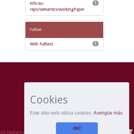
info:eu-
1
repo/semantics/workingPaper
Fulltext
With Fulltext
1
Cookies
Este sitio web utiliza cookies
Averigüe más
OK!
ett-Packard
- Extensión mantenida y optimizado por