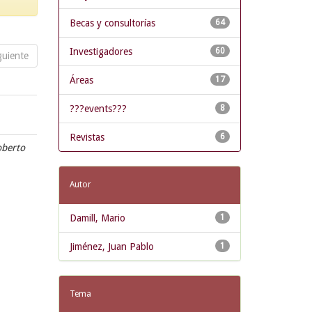
Becas y consultorías
64
Investigadores
60
guiente
Áreas
17
???events???
8
Revistas
6
Roberto
Autor
Damill, Mario
1
Jiménez, Juan Pablo
1
Tema