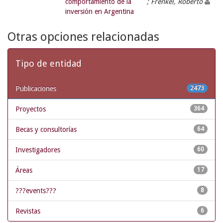
comportamiento de la
; Frenkel, Roberto
inversión en Argentina
Otras opciones relacionadas
Tipo de entidad
Publicaciones
2473
Proyectos
364
Becas y consultorías
64
Investigadores
60
Áreas
17
???events???
8
Revistas
6