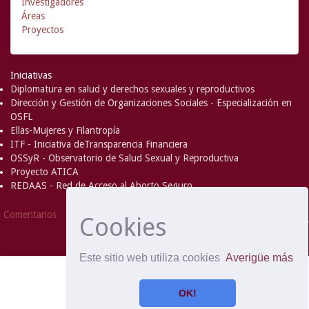
Investigadores
Áreas
Proyectos
Iniciativas
Diplomatura en salud y derechos sexuales y reproductivos
Dirección y Gestión de Organizaciones Sociales - Especialización en
OSFL
Ellas-Mujeres y Filantropía
ITF - Iniciativa deTransparencia Financiera
OSSyR - Observatorio de Salud Sexual y Reproductiva
Proyecto ATICA
REDAAS - Red de Acceso al Aborto Seguro
DSpace Software
Copyright © 2002-
Comentarios
Cookies
2008
MIT
and
Hewlett-Packard
- Extensión mantenida y
optimizado por
Este sitio web utiliza cookies
Averigüe más
OK!