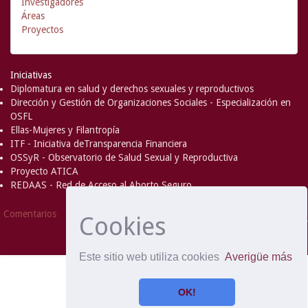
Investigadores
Áreas
Proyectos
Iniciativas
Diplomatura en salud y derechos sexuales y reproductivos
Dirección y Gestión de Organizaciones Sociales - Especialización en
OSFL
Ellas-Mujeres y Filantropía
ITF - Iniciativa deTransparencia Financiera
OSSyR - Observatorio de Salud Sexual y Reproductiva
Proyecto ATICA
REDAAS - Red de Acceso al Aborto Seguro
DSpace Software
Copyright © 2002-
Comentarios
Cookies
2008
MIT
and
Hewlett-Packard
- Extensión mantenida y
optimizado por
Este sitio web utiliza cookies
Averigüe más
OK!