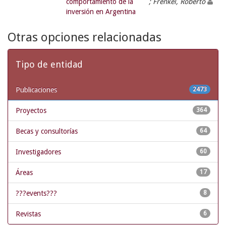
comportamiento de la
; Frenkel, Roberto
inversión en Argentina
Otras opciones relacionadas
Tipo de entidad
Publicaciones
2473
Proyectos
364
Becas y consultorías
64
Investigadores
60
Áreas
17
???events???
8
Revistas
6