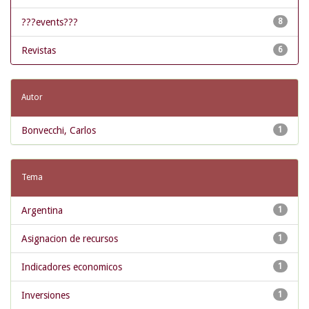
???events???
8
Revistas
6
Autor
Bonvecchi, Carlos
1
Tema
Argentina
1
Asignacion de recursos
1
Indicadores economicos
1
Inversiones
1