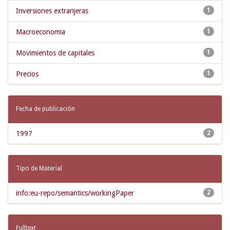
Inversiones extranjeras
1
Macroeconomia
1
Movimientos de capitales
1
Precios
1
Fecha de publicación
1997
2
Tipo de Material
info:eu-repo/semantics/workingPaper
2
Fulltext