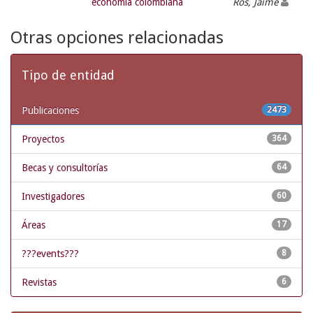
economía colombiana
Ros, Jaime
Otras opciones relacionadas
Tipo de entidad
Publicaciones
2473
Proyectos
364
Becas y consultorías
64
Investigadores
60
Áreas
17
???events???
8
Revistas
6