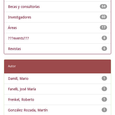
Becas y consultorías
64
Investigadores
60
Áreas
17
???events???
8
Revistas
6
Autor
Damill, Mario
1
Fanelli, José María
1
Frenkel, Roberto
1
González Rozada, Martín
1