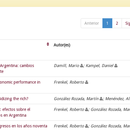
Anterior
1
2
Si
Autor(es)
a Argentina: cambios
Damill, Mario
; Kampel, Daniel
te
economic performance in
Frenkel, Roberto
idizing the rich?
González Rozada, Martín
; Menéndez, Al
: efectos sobre el
Frenkel, Roberto
; González Rozada, Ma
os en Argentina
ngresos en los años noventa
Frenkel, Roberto
; González Rozada, Ma