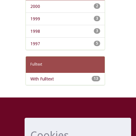
2000
2
1999
3
1998
3
1997
5
Fulltext
With Fulltext
13
Cookies