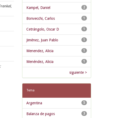
Frenkel,
Kampel, Daniel
2
Bonvecchi, Carlos
1
Cetrángolo, Oscar D
1
Jiménez, Juan Pablo
1
Menendez, Alicia
1
Menéndez, Alicia
1
;
siguiente >
Tema
Argentina
5
Balanza de pagos
3