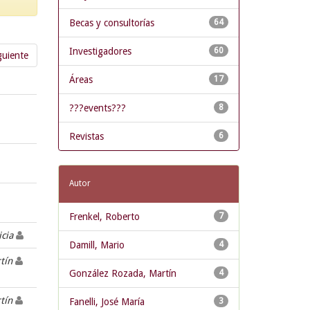
Becas y consultorías
64
Investigadores
60
guiente
Áreas
17
???events???
8
Revistas
6
Autor
Frenkel, Roberto
7
icia
Damill, Mario
4
rtín
González Rozada, Martín
4
rtín
Fanelli, José María
3