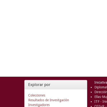
Iniciativ
Explorar por
Diplomat
Direcció
Colecciones
Ellas-Muj
Resultados de Investigación
ITF - In
Investigadores
OSSyR - 