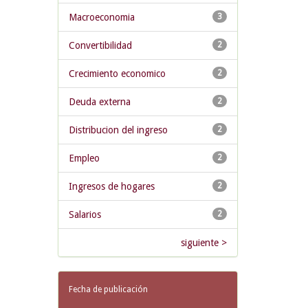
Macroeconomia
3
Convertibilidad
2
Crecimiento economico
2
Deuda externa
2
Distribucion del ingreso
2
Empleo
2
Ingresos de hogares
2
Salarios
2
siguiente >
Fecha de publicación